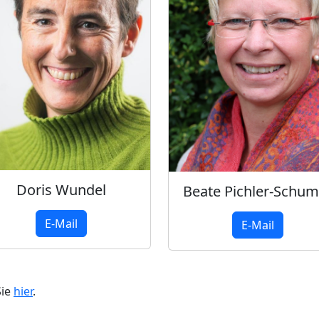
Doris Wundel
Beate Pichler-Schu
E-Mail
E-Mail
Sie
hier
.