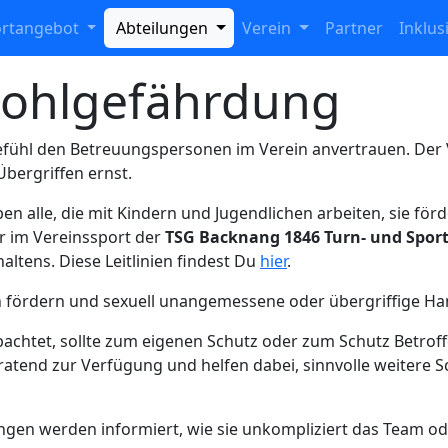
ortangebot
Abteilungen
Verein
Partner
Inklus
wohlgefährdung
 Gefühl den Betreuungspersonen im Verein anvertrauen. Der
bergriffen ernst.
n alle, die mit Kindern und Jugendlichen arbeiten, sie förd
r im Vereinssport der
TSG Backnang 1846 Turn- und Sport
rhaltens. Diese Leitlinien findest Du
hier
.
in fördern und sexuell unangemessene oder übergriffige H
achtet, sollte zum eigenen Schutz oder zum Schutz Betrof
tend zur Verfügung und helfen dabei, sinnvolle weitere 
ungen werden informiert, wie sie unkompliziert das Team 