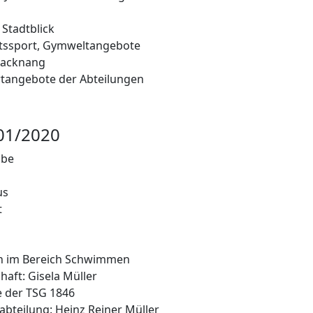
 Stadtblick
tssport, Gymweltangebote
Backnang
tangebote der Abteilungen
01/2020
abe
us
t
n im Bereich Schwimmen
haft: Gisela Müller
e der TSG 1846
abteilung: Heinz Reiner Müller