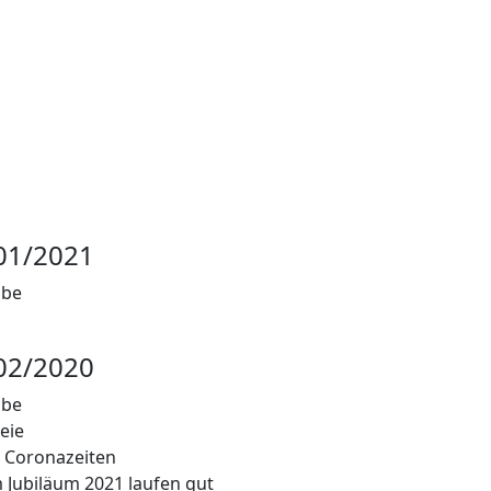
01/2021
abe
02/2020
abe
eie
in Coronazeiten
 Jubiläum 2021 laufen gut